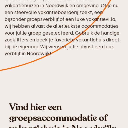
vakantiehuizen in Noordwijk en omgeving. Of je nu
een sfeervolle vakantieboerderij zoekt, een
bijzonder groepsverblijf of een luxe vakantievilla,
wij hebben alvast de allerleukste accommodaties
voor jullie groep geselecteerd. Gebruik de handige
zoekfilters en boek je favoriete vakantiehuis direct
bij de eigenaar. Wij wensen jullie alvast een leuk
verblijf in Noordwijk!
Vind hier een
groepsaccommodatie of