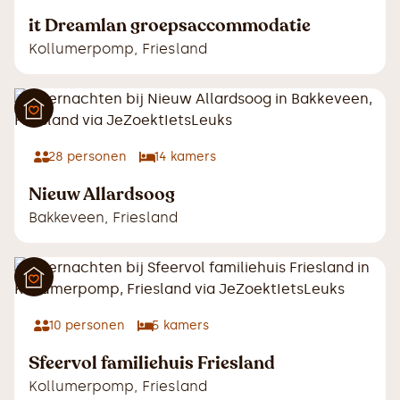
it Dreamlan groepsaccommodatie
Kollumerpomp
,
Friesland
28
personen
14
kamers
Nieuw Allardsoog
Bakkeveen
,
Friesland
10
personen
5
kamers
Sfeervol familiehuis Friesland
Kollumerpomp
,
Friesland