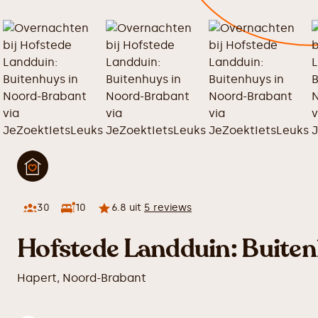
30
10
6.8
uit
5
reviews
Hofstede Landduin: Buite
Hapert
,
Noord-Brabant