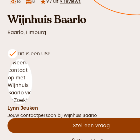
16
8
9.7
uit
9
reviews
Wijnhuis Baarlo
Baarlo
,
Limburg
Dit is een USP
Lynn Jeuken
Jouw contactpersoon bij
Wijnhuis Baarlo
Stel een vraag