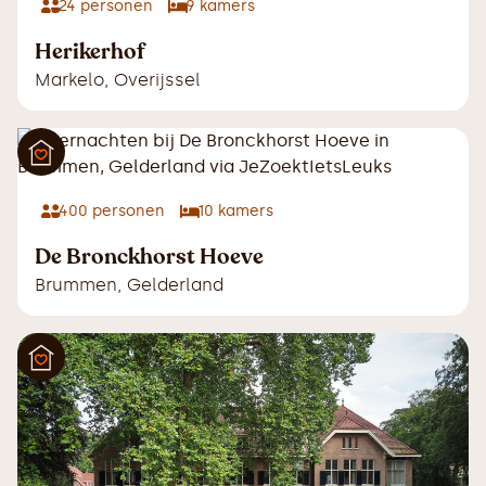
24
personen
9
kamers
Herikerhof
Markelo
,
Overijssel
400
personen
10
kamers
De Bronckhorst Hoeve
Brummen
,
Gelderland