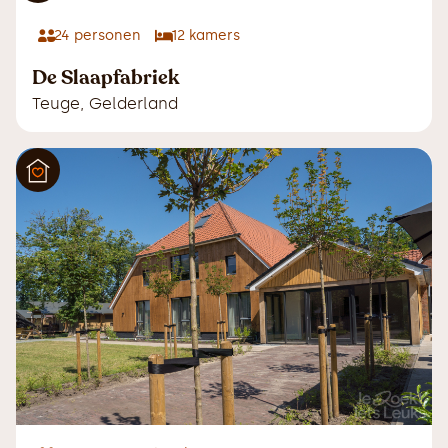
24
personen
12
kamers
De Slaapfabriek
Teuge
,
Gelderland