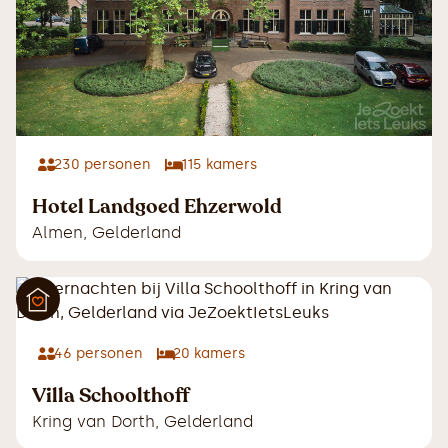
230
personen
115
kamers
Hotel Landgoed Ehzerwold
Almen
,
Gelderland
46
personen
20
kamers
Villa Schoolthoff
Kring van Dorth
,
Gelderland