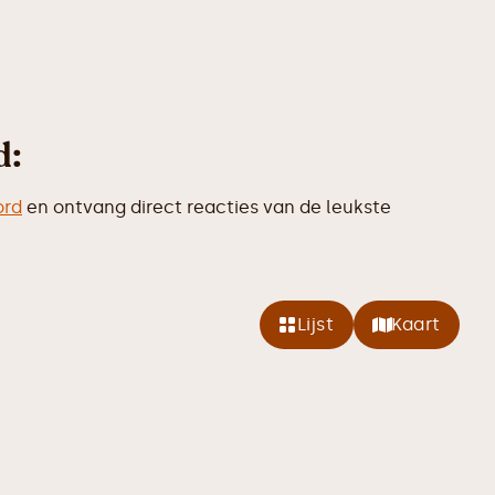
d:
ord
en ontvang direct reacties van de leukste
Lijst
Kaart