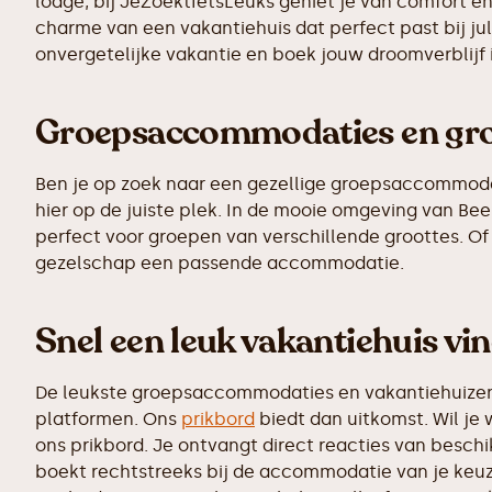
lodge, bij JeZoektIetsLeuks geniet je van comfort e
charme van een vakantiehuis dat perfect past bij ju
onvergetelijke vakantie en boek jouw droomverblijf
Groepsaccommodaties en grot
Ben je op zoek naar een gezellige groepsaccommodatie
hier op de juiste plek. In de mooie omgeving van B
perfect voor groepen van verschillende groottes. Of 
gezelschap een passende accommodatie.
Snel een leuk vakantiehuis vi
De leukste groepsaccommodaties en vakantiehuizen z
platformen. Ons
prikbord
biedt dan uitkomst. Wil je 
ons prikbord. Je ontvangt direct reacties van besc
boekt rechtstreeks bij de accommodatie van je keuz