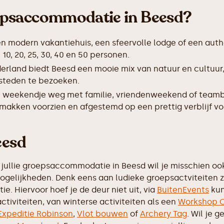
epsaccommodatie in Beesd?
en modern vakantiehuis, een sfeervolle lodge of een auth
, 20, 25, 30, 40 en 50 personen.
erland biedt Beesd een mooie mix van natuur en cultuur
 steden te bezoeken.
 weekendje weg met familie, vriendenweekend of teamb
makken voorzien en afgestemd op een prettig verblijf vo
eesd
jullie groepsaccommodatie in Beesd wil je misschien ook 
mogelijkheden. Denk eens aan ludieke groepsactviteiten 
e. Hiervoor hoef je de deur niet uit, via
BuitenEvents
kun
ctiviteiten, van winterse activiteiten als een
Workshop C
Expeditie Robinson
,
Vlot bouwen
of
Archery Tag
. Wil je 