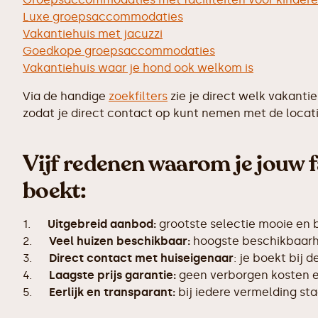
Luxe groepsaccommodaties
Vakantiehuis met jacuzzi
Goedkope groepsaccommodaties
Vakantiehuis waar je hond ook welkom is
Via de handige
zoekfilters
zie je direct welk vakanti
zodat je direct contact op kunt nemen met de locati
Vijf redenen waarom je jouw f
boekt:
1.
Uitgebreid aanbod:
grootste selectie mooie en
2.
Veel huizen beschikbaar:
hoogste beschikbaarhe
3.
Direct contact met huiseigenaar
: je boekt bij 
4.
Laagste prijs garantie:
geen verborgen kosten en
5.
Eerlijk en transparant:
bij iedere vermelding s