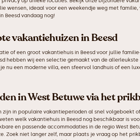
n privacy op unieke locaties. Bekijk onze bijzondere vak
llie wensen, ideaal voor een weekendje weg met familie,
 in Beesd vandaag nog!
e vakantiehuizen in Beesd
 of een groot vakantiehuis in Beesd voor jullie familie-
eesd hebben wij een selectie gemaakt van de allerleuks
je nu een moderne villa, een sfeervol landhuis of een luxe
nden in West Betuwe via het prik
ijn in populaire vakantieperioden al snel volgeboekt of
weten welk vakantiehuis in Beesd nog beschikbaar is voor
hikbare en passende accommodaties in de regio West Bet
e. Zoek niet langer zelf, maar plaats je vraag op het p