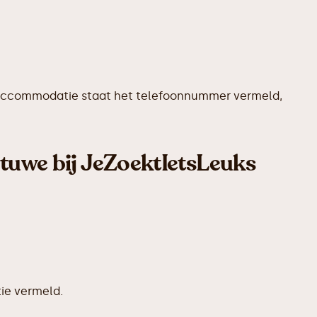
ere accommodatie staat het telefoonnummer vermeld,
etuwe bij JeZoektIetsLeuks
ie vermeld.