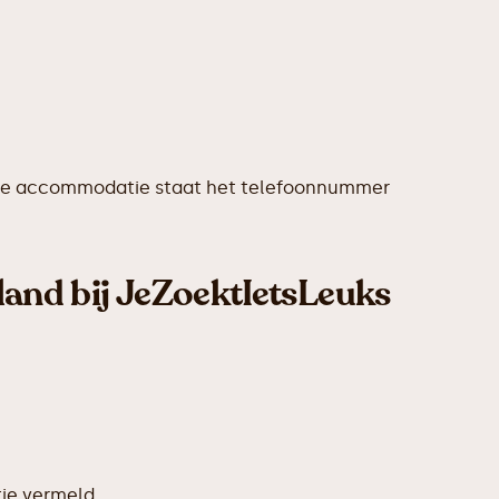
iedere accommodatie staat het telefoonnummer
land bij JeZoektIetsLeuks
ie vermeld.