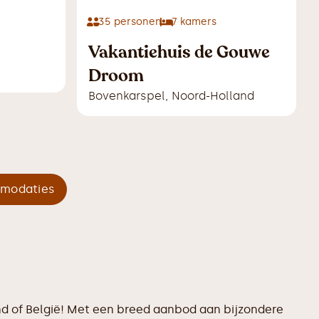
35
personen
7
kamers
Vakantiehuis de Gouwe
Droom
Bovenkarspel
,
Noord-Holland
mmodaties
and of België! Met een breed aanbod aan bijzondere