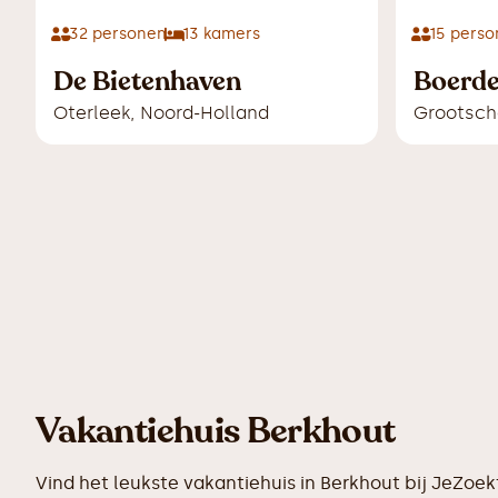
32
personen
13
kamers
15
perso
De Bietenhaven
Boerde
Oterleek
,
Noord-Holland
Grootsch
Vakantiehuis Berkhout
Vind het leukste vakantiehuis in Berkhout bij JeZoe