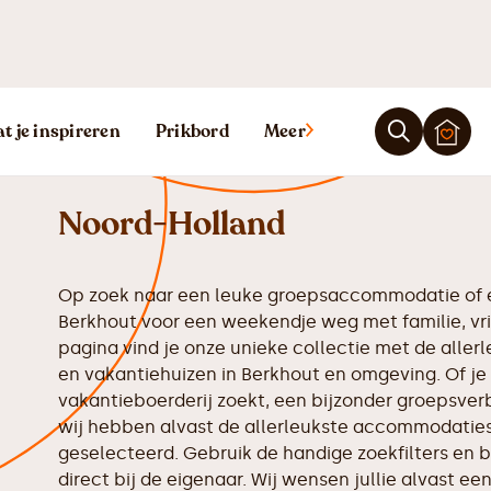
Vakantiehuis 
t je inspireren
Prikbord
Meer
Noord-Holland
Op zoek naar een leuke groepsaccommodatie of e
Berkhout voor een weekendje weg met familie, vr
pagina vind je onze unieke collectie met de all
en vakantiehuizen in Berkhout en omgeving. Of je
vakantieboerderij zoekt, een bijzonder groepsverbl
wij hebben alvast de allerleukste accommodaties 
geselecteerd. Gebruik de handige zoekfilters en b
direct bij de eigenaar. Wij wensen jullie alvast een