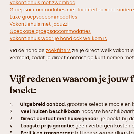
Vakantiehuis met zwembad
Groepsaccommodaties met faciliteiten voor kinder
Luxe groepsaccommodaties
Vakantiehuis met jacuzzi
Goedkope groepsaccommodaties
Vakantiehuis waar je hond ook welkom is
Via de handige
zoekfilters
zie je direct welk vakanti
vermeld, zodat je direct contact op kunt nemen met 
Vijf redenen waarom je jouw f
boekt:
1.
Uitgebreid aanbod:
grootste selectie mooie en 
2.
Veel huizen beschikbaar:
hoogste beschikbaarhe
3.
Direct contact met huiseigenaar
: je boekt bij 
4.
Laagste prijs garantie:
geen verborgen kosten en
5.
Eerlijk en transparant:
bij iedere vermelding s