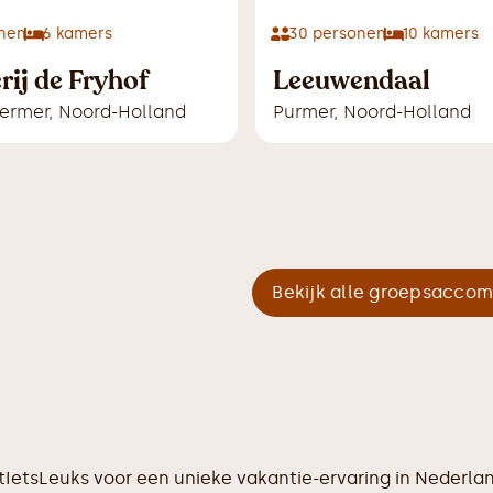
nen
6
kamers
30
personen
10
kamers
rij de Fryhof
Leeuwendaal
ermer
,
Noord-Holland
Purmer
,
Noord-Holland
Bekijk alle groepsacco
ktIetsLeuks voor een unieke vakantie-ervaring in Nederl