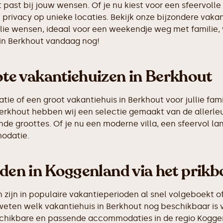
 past bij jouw wensen. Of je nu kiest voor een sfeervolle 
n privacy op unieke locaties. Bekijk onze bijzondere vak
llie wensen, ideaal voor een weekendje weg met familie,
 in Berkhout vandaag nog!
e vakantiehuizen in Berkhout
e of een groot vakantiehuis in Berkhout voor jullie fami
n Berkhout hebben wij een selectie gemaakt van de alle
de groottes. Of je nu een moderne villa, een sfeervol la
odatie.
nden in Koggenland via het prikb
ijn in populaire vakantieperioden al snel volgeboekt of
weten welk vakantiehuis in Berkhout nog beschikbaar is v
eschikbare en passende accommodaties in de regio Koggen