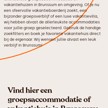
vakantiehuizen in Brunssum en omgeving. Of je nu
een sfeervolle vakantieboerderij zoekt, een
bijzonder groepsverblijf of een luxe vakantievilla,
wij hebben alvast de allerleukste accommodaties
voor jullie groep geselecteerd. Gebruik de handige
zoekfilters en boek je favoriete vakantiehuis direct
bij de eigenaar. Wij wensen jullie alvast een leuk
verblijf in Brunssum!
Vind hier een
groepsaccommodatie of