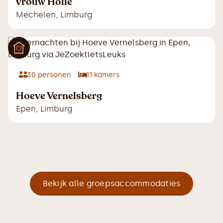
vrouw Holle
Mechelen
,
Limburg
30
personen
11
kamers
Hoeve Vernelsberg
Epen
,
Limburg
Bekijk alle groepsaccommodaties