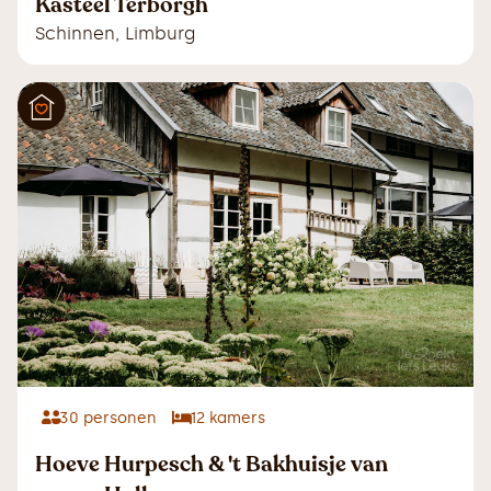
Kasteel Terborgh
Schinnen
,
Limburg
30
personen
12
kamers
Hoeve Hurpesch & 't Bakhuisje van