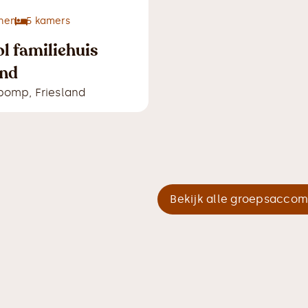
nen
5
kamers
ol familiehuis
and
rpomp
,
Friesland
Bekijk alle groepsacco