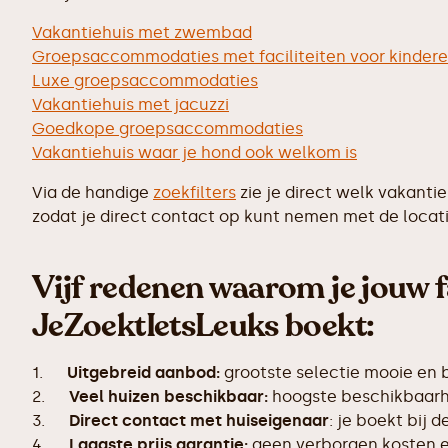
Vakantiehuis met zwembad
Groepsaccommodaties met faciliteiten voor kinder
Luxe groepsaccommodaties
Vakantiehuis met jacuzzi
Goedkope groepsaccommodaties
Vakantiehuis waar je hond ook welkom is
Via de handige
zoekfilters
zie je direct welk vakanti
zodat je direct contact op kunt nemen met de locati
Vijf redenen waarom je jouw f
JeZoektIetsLeuks boekt:
1.
Uitgebreid aanbod:
grootste selectie mooie en
2.
Veel huizen beschikbaar:
hoogste beschikbaarhe
3.
Direct contact met huiseigenaar
: je boekt bij 
4.
Laagste prijs garantie:
geen verborgen kosten en