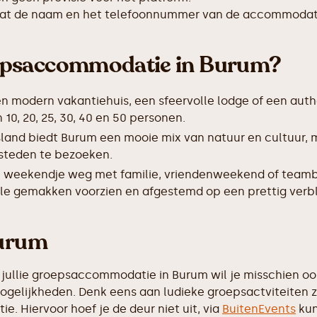
taat de naam en het telefoonnummer van de accommodat
epsaccommodatie in Burum?
en modern vakantiehuis, een sfeervolle lodge of een auth
, 20, 25, 30, 40 en 50 personen.
sland biedt Burum een mooie mix van natuur en cultuur,
 steden te bezoeken.
 weekendje weg met familie, vriendenweekend of teamb
lle gemakken voorzien en afgestemd op een prettig verbli
Burum
jullie groepsaccommodatie in Burum wil je misschien ook 
mogelijkheden. Denk eens aan ludieke groepsactviteiten 
e. Hiervoor hoef je de deur niet uit, via
BuitenEvents
kun