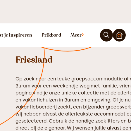
Vakantiehuis 
t je inspireren
Prikbord
Meer
Friesland
Op zoek naar een leuke groepsaccommodatie of e
Burum voor een weekendje weg met familie, vrien
pagina vind je onze unieke collectie met de all
en vakantiehuizen in Burum en omgeving. Of je nu
vakantieboerderij zoekt, een bijzonder groepsverbl
wij hebben alvast de allerleukste accommodaties 
geselecteerd. Gebruik de handige zoekfilters en b
direct bij de eigenaar. Wij wensen jullie alvast een