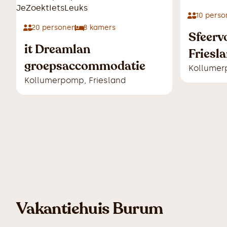
10
perso
20
personen
8
kamers
Sfeerv
it Dreamlan
Friesl
groepsaccommodatie
Kollume
Kollumerpomp
,
Friesland
Vakantiehuis Burum