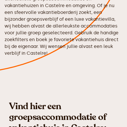
vakantiehuizen in Castelre en omgeving. Of je nu
een sfeervolle vakantieboerderij zoekt, een
bijzonder groepsverblijf of een luxe vakantievilla,
wij hebben alvast de allerleukste accommodaties
voor jullie groep geselecteerd. Gebruik de handige
zoekfilters en boek je favoriete vakantiehuis direct
bij de eigenaar. Wij wensen jullie alvast een leuk
verblijf in Castelre!
Vind hier een
groepsaccommodatie of