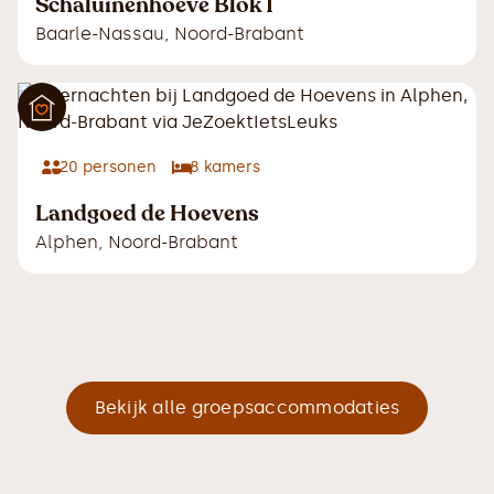
Schaluinenhoeve Blok 1
Baarle-Nassau
,
Noord-Brabant
20
personen
8
kamers
Landgoed de Hoevens
Alphen
,
Noord-Brabant
Bekijk alle groepsaccommodaties