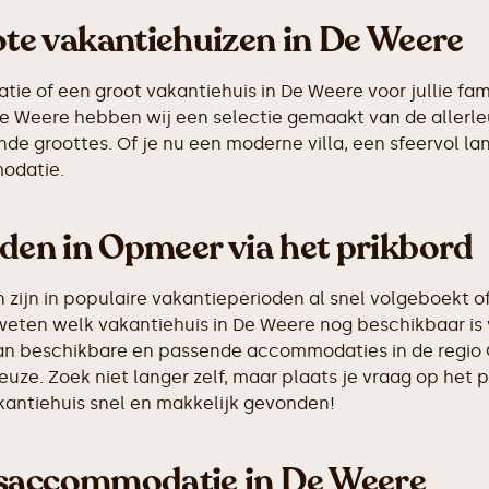
e vakantiehuizen in De Weere
e of een groot vakantiehuis in De Weere voor jullie fami
n De Weere hebben wij een selectie gemaakt van de alle
de groottes. Of je nu een moderne villa, een sfeervol la
odatie.
nden in Opmeer via het prikbord
ijn in populaire vakantieperioden al snel volgeboekt of
 weten welk vakantiehuis in De Weere nog beschikbaar is 
s van beschikbare en passende accommodaties in de regio
euze. Zoek niet langer zelf, maar plaats je vraag op he
akantiehuis snel en makkelijk gevonden!
psaccommodatie in De Weere