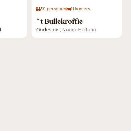
30
personen
11
kamers
`t Bullekroffie
d
Oudesluis
,
Noord-Holland