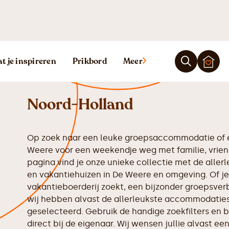
Vakantiehuis 
t je inspireren
Prikbord
Meer
Noord-Holland
Op zoek naar een leuke groepsaccommodatie of e
Weere voor een weekendje weg met familie, vrien
pagina vind je onze unieke collectie met de all
en vakantiehuizen in De Weere en omgeving. Of je
vakantieboerderij zoekt, een bijzonder groepsverbl
wij hebben alvast de allerleukste accommodaties 
geselecteerd. Gebruik de handige zoekfilters en b
direct bij de eigenaar. Wij wensen jullie alvast een