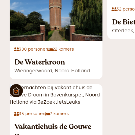
32
perso
De Bie
Oterleek
300
personen
22
kamers
De Waterkroon
Wieringerwaard
,
Noord-Holland
35
personen
7
kamers
Vakantiehuis de Gouwe