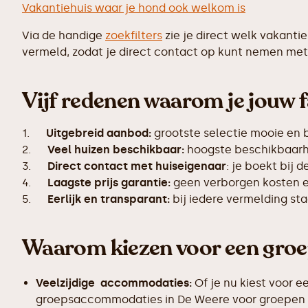
Vakantiehuis waar je hond ook welkom is
Via de handige
zoekfilters
zie je direct welk vakanti
vermeld, zodat je direct contact op kunt nemen met 
Vijf redenen waarom je jouw f
1.
Uitgebreid aanbod:
grootste selectie mooie en
2.
Veel huizen beschikbaar:
hoogste beschikbaarhe
3.
Direct contact met huiseigenaar
: je boekt bij 
4.
Laagste prijs garantie:
geen verborgen kosten en
5.
Eerlijk en transparant:
bij iedere vermelding s
Waarom kiezen voor een gro
Veelzijdige accommodaties:
Of je nu kiest voor e
groepsaccommodaties in De Weere voor groepen van