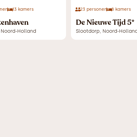
nen
13
kamers
23
personen
8
kamers
tenhaven
De Nieuwe Tijd 5*
,
Noord-Holland
Slootdorp
,
Noord-Hollan