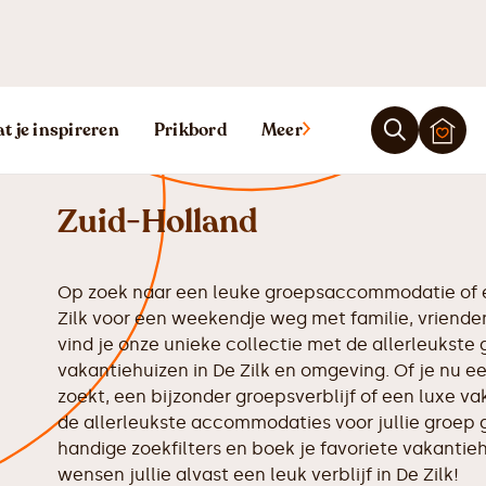
Vakantiehuis D
t je inspireren
Prikbord
Meer
Zuid-Holland
Op zoek naar een leuke groepsaccommodatie of e
Zilk voor een weekendje weg met familie, vriende
vind je onze unieke collectie met de allerleuks
vakantiehuizen in De Zilk en omgeving. Of je nu e
zoekt, een bijzonder groepsverblijf of een luxe va
de allerleukste accommodaties voor jullie groep 
handige zoekfilters en boek je favoriete vakantiehu
wensen jullie alvast een leuk verblijf in De Zilk!