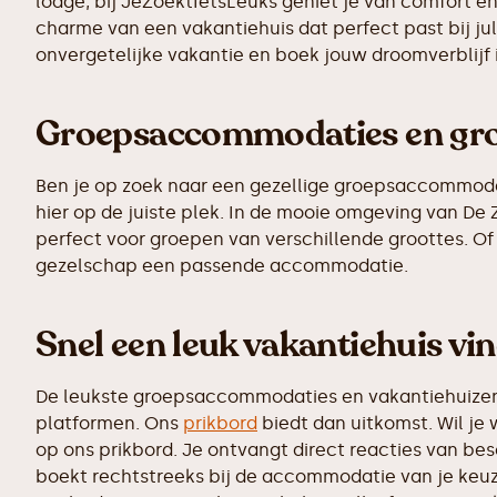
lodge, bij JeZoektIetsLeuks geniet je van comfort en
charme van een vakantiehuis dat perfect past bij ju
onvergetelijke vakantie en boek jouw droomverblijf 
Groepsaccommodaties en grot
Ben je op zoek naar een gezellige groepsaccommodatie
hier op de juiste plek. In de mooie omgeving van D
perfect voor groepen van verschillende groottes. Of 
gezelschap een passende accommodatie.
Snel een leuk vakantiehuis vi
De leukste groepsaccommodaties en vakantiehuizen z
platformen. Ons
prikbord
biedt dan uitkomst. Wil je 
op ons prikbord. Je ontvangt direct reacties van b
boekt rechtstreeks bij de accommodatie van je keuz