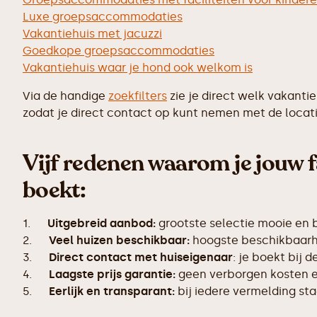
Luxe groepsaccommodaties
Vakantiehuis met jacuzzi
Goedkope groepsaccommodaties
Vakantiehuis waar je hond ook welkom is
Via de handige
zoekfilters
zie je direct welk vakanti
zodat je direct contact op kunt nemen met de locati
Vijf redenen waarom je jouw f
boekt:
1.
Uitgebreid aanbod:
grootste selectie mooie en 
2.
Veel huizen beschikbaar:
hoogste beschikbaarhe
3.
Direct contact met huiseigenaar
: je boekt bij 
4.
Laagste prijs garantie:
geen verborgen kosten en
5.
Eerlijk en transparant:
bij iedere vermelding s