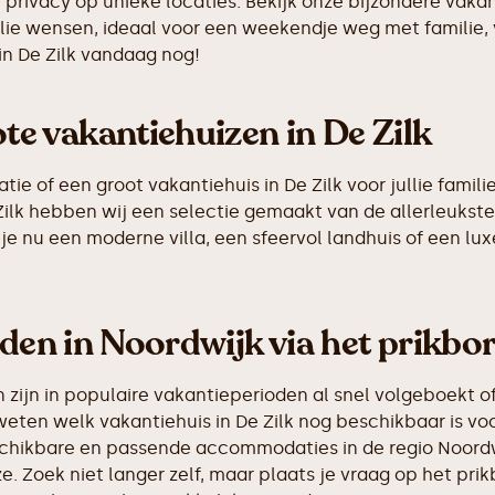
 privacy op unieke locaties. Bekijk onze bijzondere vaka
llie wensen, ideaal voor een weekendje weg met familie,
in De Zilk vandaag nog!
e vakantiehuizen in De Zilk
 of een groot vakantiehuis in De Zilk voor jullie familie
e Zilk hebben wij een selectie gemaakt van de allerleuk
je nu een moderne villa, een sfeervol landhuis of een luxe
nden in Noordwijk via het prikbo
ijn in populaire vakantieperioden al snel volgeboekt of
weten welk vakantiehuis in De Zilk nog beschikbaar is vo
eschikbare en passende accommodaties in de regio Noordw
e. Zoek niet langer zelf, maar plaats je vraag op het p