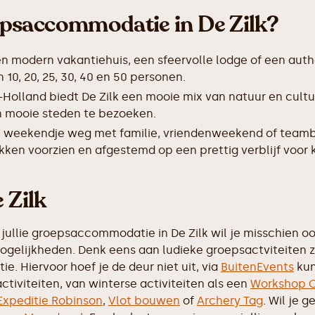
psaccommodatie in De Zilk?
en modern vakantiehuis, een sfeervolle lodge of een auth
0, 20, 25, 30, 40 en 50 personen.
-Holland biedt De Zilk een mooie mix van natuur en cul
 en mooie steden te bezoeken.
 weekendje weg met familie, vriendenweekend of teamb
kken voorzien en afgestemd op een prettig verblijf voor 
 Zilk
jullie groepsaccommodatie in De Zilk wil je misschien ook
mogelijkheden. Denk eens aan ludieke groepsactviteiten 
e. Hiervoor hoef je de deur niet uit, via
BuitenEvents
kun
ctiviteiten, van winterse activiteiten als een
Workshop C
Expeditie Robinson
,
Vlot bouwen
of
Archery Tag
. Wil je 