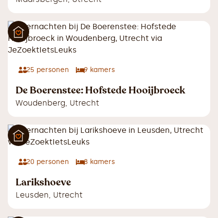
25
personen
9
kamers
De Boerenstee: Hofstede Hooijbroeck
Woudenberg
,
Utrecht
20
personen
8
kamers
Larikshoeve
Leusden
,
Utrecht