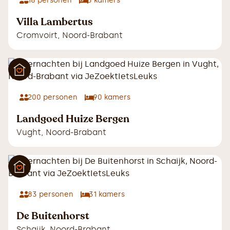
18
personen
5
kamers
Villa Lambertus
Cromvoirt
,
Noord-Brabant
200
personen
90
kamers
Landgoed Huize Bergen
Vught
,
Noord-Brabant
83
personen
31
kamers
De Buitenhorst
Schaijk
,
Noord-Brabant