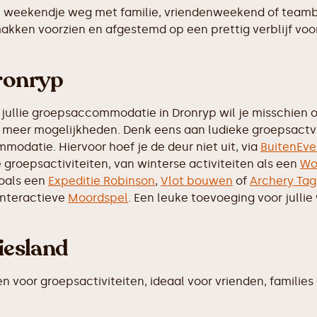
 weekendje weg met familie, vriendenweekend of teamb
akken voorzien en afgestemd op een prettig verblijf voor
Dronryp
 jullie groepsaccommodatie in Dronryp wil je misschien o
eel meer mogelijkheden. Denk eens aan ludieke groepsactv
modatie. Hiervoor hoef je de deur niet uit, via
BuitenEve
de groepsactiviteiten, van winterse activiteiten als een
Wo
zoals een
Expeditie Robinson
,
Vlot bouwen
of
Archery Tag
interactieve
Moordspel
. Een leuke toevoeging voor julli
iesland
oor groepsactiviteiten, ideaal voor vrienden, families of 