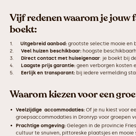
Vijf redenen waarom je jouw 
boekt:
1.
Uitgebreid aanbod:
grootste selectie mooie en 
2.
Veel huizen beschikbaar:
hoogste beschikbaarhe
3.
Direct contact met huiseigenaar
: je boekt bij 
4.
Laagste prijs garantie:
geen verborgen kosten en
5.
Eerlijk en transparant:
bij iedere vermelding s
Waarom kiezen voor een gro
Veelzijdige accommodaties:
Of je nu kiest voor e
groepsaccommodaties in Dronryp voor groepen van 
Prachtige omgeving:
Gelegen in de provincie Frie
cultuur te snuiven, pittoreske plaatsjes en mooie