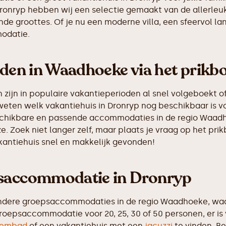
n Dronryp hebben wij een selectie gemaakt van de allerl
de groottes. Of je nu een moderne villa, een sfeervol la
odatie.
nden in Waadhoeke via het prikb
ijn in populaire vakantieperioden al snel volgeboekt of
weten welk vakantiehuis in Dronryp nog beschikbaar is vo
eschikbare en passende accommodaties in de regio Waadh
e. Zoek niet langer zelf, maar plaats je vraag op het p
akantiehuis snel en makkelijk gevonden!
psaccommodatie in Dronryp
ndere groepsaccommodaties in de regio Waadhoeke, waar
roepsaccommodatie voor 20, 25, 30 of 50 personen, er is
embad
of een vakantiehuis met een
jacuzzi
te vinden. Be