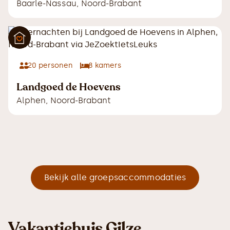
Baarle-Nassau
,
Noord-Brabant
20
personen
8
kamers
Landgoed de Hoevens
Alphen
,
Noord-Brabant
Bekijk alle groepsaccommodaties
Vakantiehuis Gilze