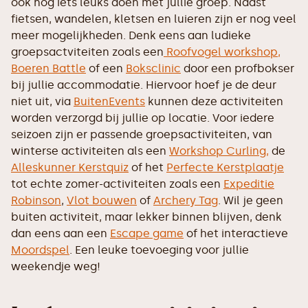
ook nog iets leuks doen met jullie groep. Naast
fietsen, wandelen, kletsen en luieren zijn er nog veel
meer mogelijkheden. Denk eens aan ludieke
groepsactviteiten zoals een
Roofvogel workshop,
Boeren Battle
of een
Boksclinic
door een profbokser
bij jullie accommodatie. Hiervoor hoef je de deur
niet uit, via
BuitenEvents
kunnen deze activiteiten
worden verzorgd bij jullie op locatie. Voor iedere
seizoen zijn er passende groepsactiviteiten, van
winterse activiteiten als een
Workshop Curling,
de
Alleskunner Kerstquiz
of het
Perfecte Kerstplaatje
tot echte zomer-activiteiten zoals een
Expeditie
Robinson
,
Vlot bouwen
of
Archery Tag
. Wil je geen
buiten activiteit, maar lekker binnen blijven, denk
dan eens aan een
Escape game
of het interactieve
Moordspel
. Een leuke toevoeging voor jullie
weekendje weg!