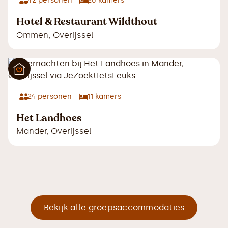
42
personen
20
kamers
Hotel & Restaurant Wildthout
Ommen
,
Overijssel
24
personen
11
kamers
Het Landhoes
Mander
,
Overijssel
Bekijk alle groepsaccommodaties