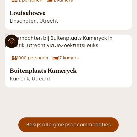
12
personen
12
kamers
Louisehoeve
Linschoten
,
Utrecht
1000
personen
17
kamers
Buitenplaats Kameryck
Kamerik
,
Utrecht
Bekijk alle groepsaccommodaties