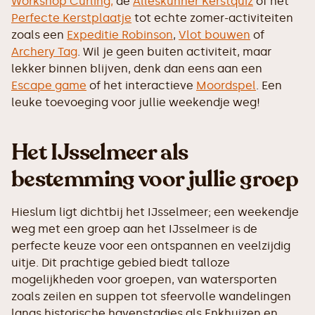
Workshop Curling,
de
Alleskunner Kerstquiz
of het
Perfecte Kerstplaatje
tot echte zomer-activiteiten
zoals een
Expeditie Robinson
,
Vlot bouwen
of
Archery Tag
. Wil je geen buiten activiteit, maar
lekker binnen blijven, denk dan eens aan een
Escape game
of het interactieve
Moordspel
. Een
leuke toevoeging voor jullie weekendje weg!
Het IJsselmeer als
bestemming voor jullie groep
Hieslum ligt dichtbij het IJsselmeer; een weekendje
weg met een groep aan het IJsselmeer is de
perfecte keuze voor een ontspannen en veelzijdig
uitje. Dit prachtige gebied biedt talloze
mogelijkheden voor groepen, van watersporten
zoals zeilen en suppen tot sfeervolle wandelingen
langs historische havenstadjes als Enkhuizen en