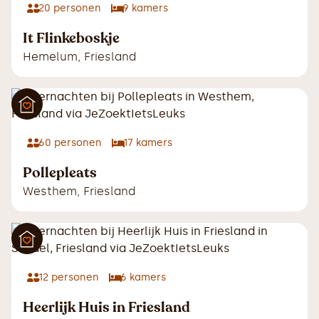
20
personen
9
kamers
It Flinkeboskje
Hemelum
,
Friesland
60
personen
17
kamers
Pollepleats
Westhem
,
Friesland
12
personen
6
kamers
Heerlijk Huis in Friesland