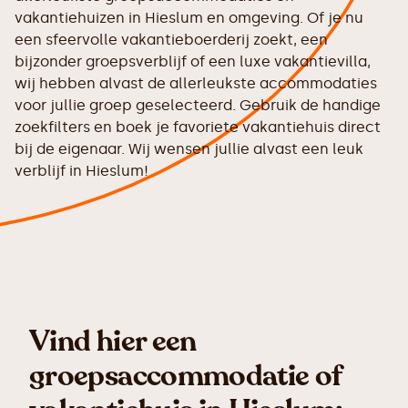
vakantiehuizen in Hieslum en omgeving. Of je nu
een sfeervolle vakantieboerderij zoekt, een
bijzonder groepsverblijf of een luxe vakantievilla,
wij hebben alvast de allerleukste accommodaties
voor jullie groep geselecteerd. Gebruik de handige
zoekfilters en boek je favoriete vakantiehuis direct
bij de eigenaar. Wij wensen jullie alvast een leuk
verblijf in Hieslum!
Vind hier een
groepsaccommodatie of