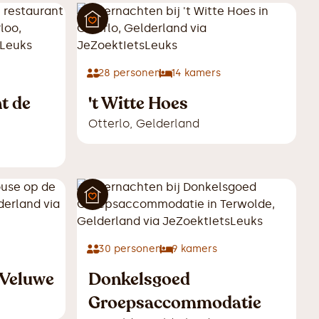
28
personen
14
kamers
t de
't Witte Hoes
Otterlo
,
Gelderland
30
personen
9
kamers
 Veluwe
Donkelsgoed
Groepsaccommodatie