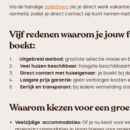
Via de handige
zoekfilters
zie je direct welk vakanti
vermeld, zodat je direct contact op kunt nemen met 
Vijf redenen waarom je jouw f
boekt:
1.
Uitgebreid aanbod:
grootste selectie mooie en
2.
Veel huizen beschikbaar:
hoogste beschikbaarhe
3.
Direct contact met huiseigenaar
: je boekt bij 
4.
Laagste prijs garantie:
geen verborgen kosten en
5.
Eerlijk en transparant:
bij iedere vermelding s
Waarom kiezen voor een gro
Veelzijdige accommodaties:
Of je nu kiest voor e
groepsaccommodaties in Hoog Soeren voor groepen 