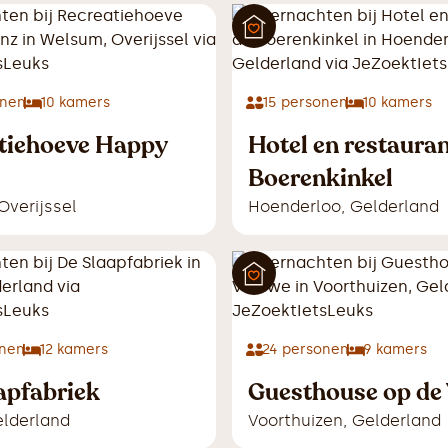
nen
10
kamers
15
personen
10
kamers
tiehoeve Happy
Hotel en restauran
Boerenkinkel
Overijssel
Hoenderloo
,
Gelderland
nen
12
kamers
24
personen
9
kamers
apfabriek
Guesthouse op de
lderland
Voorthuizen
,
Gelderland