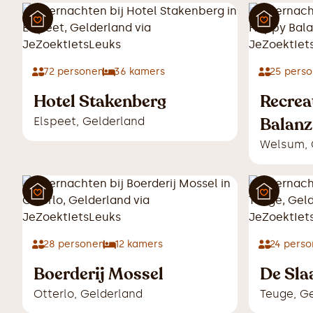
72
personen
36
kamers
25
perso
Hotel Stakenberg
Recrea
Balanz
Elspeet
,
Gelderland
Welsum
,
28
personen
12
kamers
24
perso
Boerderij Mossel
De Sla
Otterlo
,
Gelderland
Teuge
,
Ge