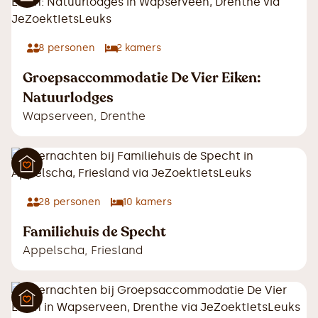
8
personen
2
kamers
Groepsaccommodatie De Vier Eiken:
Natuurlodges
Wapserveen
,
Drenthe
28
personen
10
kamers
Familiehuis de Specht
Appelscha
,
Friesland