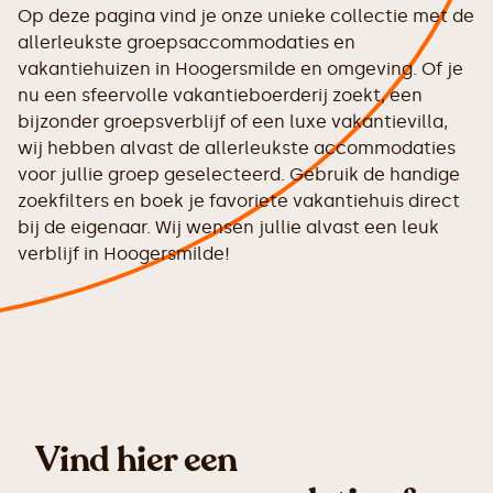
Op deze pagina vind je onze unieke collectie met de
allerleukste groepsaccommodaties en
vakantiehuizen in Hoogersmilde en omgeving. Of je
nu een sfeervolle vakantieboerderij zoekt, een
bijzonder groepsverblijf of een luxe vakantievilla,
wij hebben alvast de allerleukste accommodaties
voor jullie groep geselecteerd. Gebruik de handige
zoekfilters en boek je favoriete vakantiehuis direct
bij de eigenaar. Wij wensen jullie alvast een leuk
verblijf in Hoogersmilde!
Vind hier een