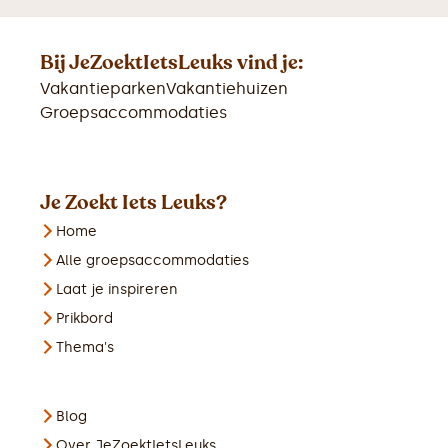
Bij JeZoektIetsLeuks vind je:
Vakantieparken
Vakantiehuizen
Groepsaccommodaties
Je Zoekt Iets Leuks?
Home
Alle groepsaccommodaties
Laat je inspireren
Prikbord
Thema's
Blog
Over JeZoektIetsLeuks