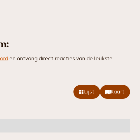
m:
bord
en ontvang direct reacties van de leukste
Lijst
Kaart