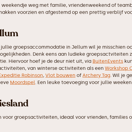
 weekendje weg met familie, vriendenweekend of teamb
makken voorzien en afgestemd op een prettig verblijf voo
ellum
jullie groepsaccommodatie in Jellum wil je misschien ook
mogelijkheden. Denk eens aan ludieke groepsactviteiten 
e. Hiervoor hoef je de deur niet uit, via
BuitenEvents
kun
ctiviteiten, van winterse activiteiten als een
Workshop C
Expeditie Robinson
,
Vlot bouwen
of
Archery Tag
. Wil je 
tieve
Moordspel
. Een leuke toevoeging voor jullie weeke
iesland
or groepsactiviteiten, ideaal voor vrienden, families of b