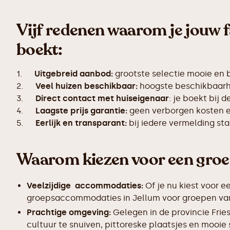
Vijf redenen waarom je jouw f
boekt:
1.
Uitgebreid aanbod:
grootste selectie mooie en 
2.
Veel huizen beschikbaar:
hoogste beschikbaarhe
3.
Direct contact met huiseigenaar
: je boekt bij 
4.
Laagste prijs garantie:
geen verborgen kosten en
5.
Eerlijk en transparant:
bij iedere vermelding s
Waarom kiezen voor een gro
Veelzijdige accommodaties:
Of je nu kiest voor e
groepsaccommodaties in Jellum voor groepen van 1
Prachtige omgeving:
Gelegen in de provincie Frie
cultuur te snuiven, pittoreske plaatsjes en mooie