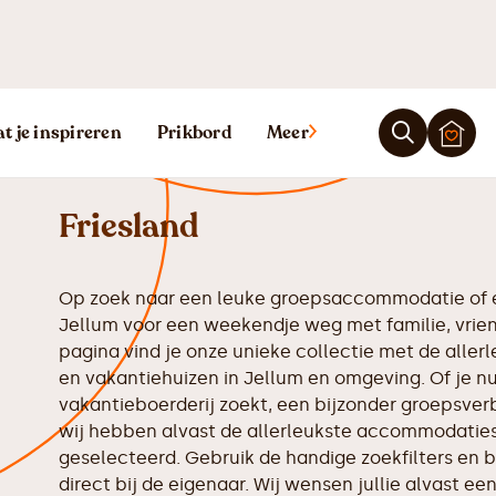
Vakantiehuis J
t je inspireren
Prikbord
Meer
Friesland
Op zoek naar een leuke groepsaccommodatie of e
Jellum voor een weekendje weg met familie, vrie
pagina vind je onze unieke collectie met de all
en vakantiehuizen in Jellum en omgeving. Of je nu
vakantieboerderij zoekt, een bijzonder groepsverbl
wij hebben alvast de allerleukste accommodaties 
geselecteerd. Gebruik de handige zoekfilters en b
direct bij de eigenaar. Wij wensen jullie alvast een