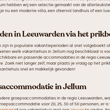
ellum hebben wij een selectie gemaakt van de allerleuk
je nu een moderne villa, een sfeervol landhuis of een luxe
nden in Leeuwarden via het prik
ijn in populaire vakantieperioden al snel volgeboekt of
weten welk vakantiehuis in Jellum nog beschikbaar is voo
eschikbare en passende accommodaties in de regio Leeuw
e. Zoek niet langer zelf, maar plaats je vraag op het p
akantiehuis snel en makkelijk gevonden!
psaccommodatie in Jellum
ndere groepsaccommodaties in de regio Leeuwarden, waa
roepsaccommodatie voor 20, 25, 30 of 50 personen, er is
embad
of een vakantiehuis met een
jacuzzi
te vinden. Be