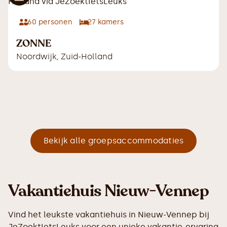
60
personen
27
kamers
ZONNE
Noordwijk
,
Zuid-Holland
Bekijk alle groepsaccommodaties
Vakantiehuis Nieuw-Vennep
Vind het leukste vakantiehuis in Nieuw-Vennep bij
JeZoektIetsLeuks voor een unieke vakantie-ervaring