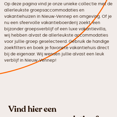
Op deze pagina vind je onze unieke collectie met de
allerleukste groepsaccommodaties en
vakantiehuizen in Nieuw-Vennep en omgeving. Of je
nu een sfeervolle vakantieboerderij zoekt, een
bijzonder groepsverblijf of een luxe vakantievilla,
wij hebben alvast de allerleukste accommodaties
voor jullie groep geselecteerd. Gebruik de handige
zoekfilters en boek je favoriete vakantiehuis direct
bij de eigenaar. Wij wensen jullie alvast een leuk
verblijf in Nieuw-Vennep!
Vind hier een