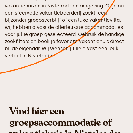
vakantiehuizen in Nistelrode en omgeving. Of je nu
een sfeervolle vakantieboerderij zoekt, een
bijzonder groepsverblijf of een luxe vakantievilla,
wij hebben alvast de allerleukste accommodaties
voor jullie groep geselecteerd. Gebruik de handige
zoekfilters en boek je favoriete vakantiehuis direct
bij de eigenaar. Wij wensen jullie alvast een leuk
verblijf in Nistelrode!
Vind hier een
groepsaccommodatie of