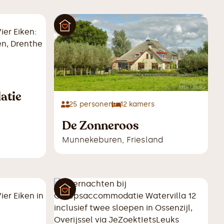
atie
25
personen
12
kamers
De Zonneroos
Munnekeburen
,
Friesland