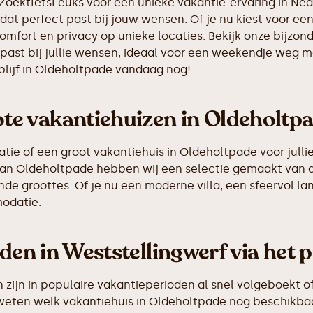
eZoektIetsLeuks voor een unieke vakantie-ervaring in Ne
dat perfect past bij jouw wensen. Of je nu kiest voor een 
comfort en privacy op unieke locaties. Bekijk onze bijzon
ast bij jullie wensen, ideaal voor een weekendje weg me
lijf in Oldeholtpade vandaag nog!
e vakantiehuizen in Oldeholtp
e of een groot vakantiehuis in Oldeholtpade voor jullie 
g van Oldeholtpade hebben wij een selectie gemaakt van
de groottes. Of je nu een moderne villa, een sfeervol la
odatie.
den in Weststellingwerf via het 
ijn in populaire vakantieperioden al snel volgeboekt of
 weten welk vakantiehuis in Oldeholtpade nog beschikbaa