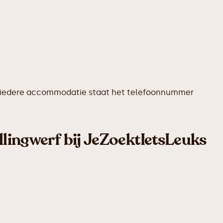
 Bij iedere accommodatie staat het telefoonnummer
llingwerf bij JeZoektIetsLeuks