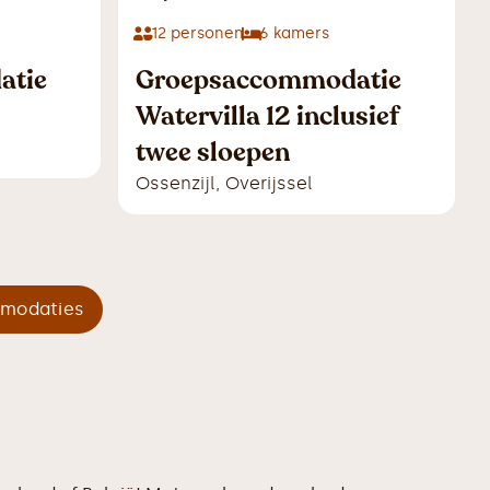
12
personen
6
kamers
atie
Groepsaccommodatie
Watervilla 12 inclusief
twee sloepen
Ossenzijl
,
Overijssel
mmodaties