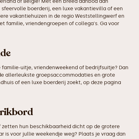
derland of België! Met een breed aanbod aan
sfeervolle boerderij, een luxe vakantievilla of een
dere vakantiehuizen in de regio Weststellingwerf en
t familie, vriendengroepen of collega's. Ga voor
ade
familie-uitje, vriendenweekend of bedrijfsuitje? Dan
 de allerleukste groepsaccommodaties en grote
ndhuis of een luxe boerderij zoekt, op deze pagina
prikbord
 zetten hun beschikbaarheid dicht op de grotere
r is voor jullie weekendje weg? Plaats je vraag dan