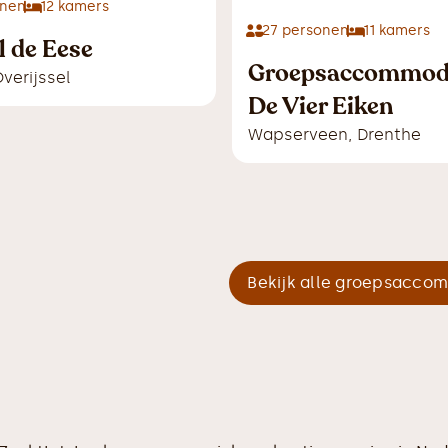
nen
12
kamers
27
personen
11
kamers
l de Eese
Groepsaccommod
verijssel
De Vier Eiken
Wapserveen
,
Drenthe
Bekijk alle groepsacco