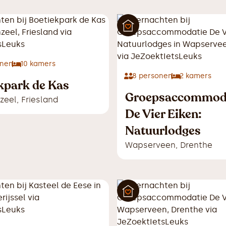
nen
10
kamers
8
personen
2
kamers
kpark de Kas
Groepsaccommod
zeel
,
Friesland
De Vier Eiken:
Natuurlodges
Wapserveen
,
Drenthe