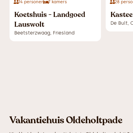
14
personen
7
kamers
28
perso
Koetshuis - Landgoed
Kastee
Lauswolt
De Bult
,
O
Beetsterzwaag
,
Friesland
Vakantiehuis Oldeholtpade