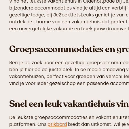
Vind het leukste vakantiehuis in Oldeholtpade bij J
bijzondere accommodaties vind je altijd een verblijf 
gezellige lodge, bij JeZoektIetsLeuks geniet je van 
ontdek de charme van een vakantiehuis dat perfect p
een onvergetelijke vakantie en boek jouw droomverb
Groepsaccommodaties en grot
Ben je op zoek naar een gezellige groepsaccommodati
ben je hier op de juiste plek. In de mooie omgevin
vakantiehuizen, perfect voor groepen van verschillen
vind je voor ieder gezelschap een passende accomm
Snel een leuk vakantiehuis vin
De leukste groepsaccommodaties en vakantiehuizen z
platformen. Ons
prikbord
biedt dan uitkomst. Wil je