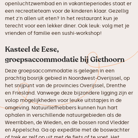
openluchtzwembad en in vakantieperiodes staat er
een recreatieteam voor de kinderen klaar. Gezellig
met z'n allen uit eten? In het restaurant kun je
terecht voor een lekker diner. Ook leuk: volg met je
vrienden of familie een sushi-workshop!
Kasteel de Eese,
groepsaccommodatie bij Giethoorn
Deze groepsaccommodatie is gelegen in een
prachtig bosrijk gebied in Noordwest-Overijssel, op
het snijpunt van de provincies Overijssel, Drenthe
en Friesland. Vanwege deze bijzondere ligging zijn er
volop mogelijkheden voor leuke uitstapjes in de
omgeving. Natuurliefhebbers kunnen hun hart
ophalen in verschillende natuurgebieden als de
Weerribben, de Wieden, en de bossen rond Vledder
en Appelscha. Ga op expeditie met de boswachter
of trek er zelf op uit met de fiets of te voet. Het