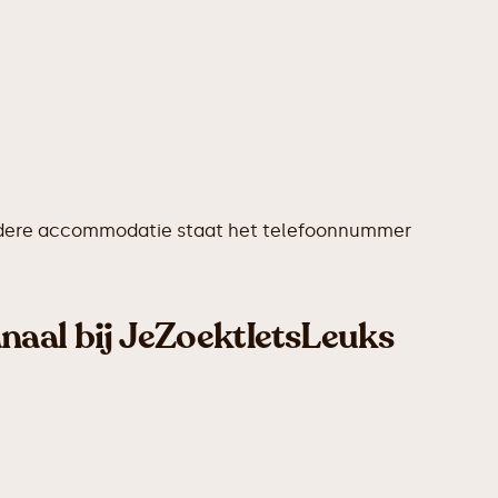
j iedere accommodatie staat het telefoonnummer
naal bij JeZoektIetsLeuks