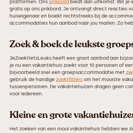
platformen. Ons
prikbord
biedt dan uitkomst. Wil je
gratis op ons prikbord. Je ontvangt direct reacties
huiseigenaar en boekt rechtstreeks bij de accommoda
accommodaties hun aanbod naar jou mailen. Zo heb j
Zoek & boek de leukste groe
JeZoektIetsLeuks heeft een groot aanbod aan bijzo
je nu een vakantiehuis zoekt voor 10 personen of ee
bijvoorbeeld snel een groepsaccommodatie met
zw
gebruik de handige
zoektfilters
om het mooiste vakant
tussenpersonen. De vakantiehuizen dragen geen commi
voor iedereen.
Kleine en grote vakantiehuiz
Het zoeken van een mooi vakantiehuis hebben we zo 