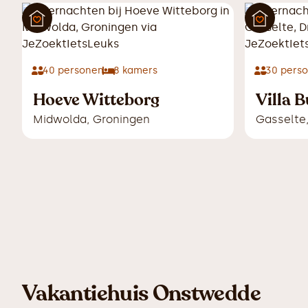
40
personen
8
kamers
30
pers
Hoeve Witteborg
Villa 
Midwolda
,
Groningen
Gasselte
Vakantiehuis Onstwedde