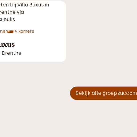
onen
14
kamers
Buxus
,
Drenthe
Bekijk alle groepsacco