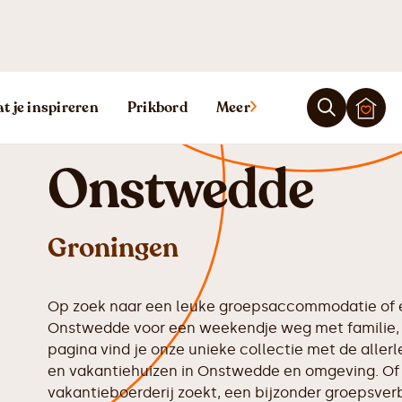
Vakantiehuis
t je inspireren
Prikbord
Meer
Onstwedde
Groningen
Op zoek naar een leuke groepsaccommodatie of e
Onstwedde voor een weekendje weg met familie, 
pagina vind je onze unieke collectie met de all
en vakantiehuizen in Onstwedde en omgeving. Of 
vakantieboerderij zoekt, een bijzonder groepsverbl