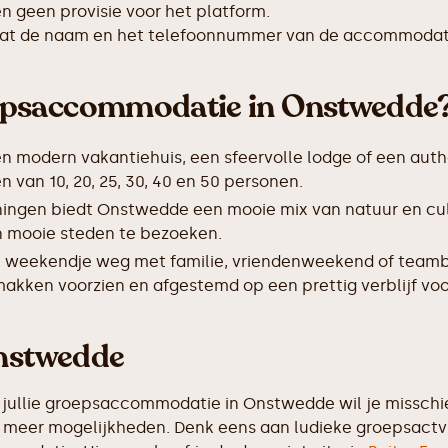
 geen provisie voor het platform.
taat de naam en het telefoonnummer van de accommodat
epsaccommodatie in Onstwedde
en modern vakantiehuis, een sfeervolle lodge of een auth
an 10, 20, 25, 30, 40 en 50 personen.
ningen biedt Onstwedde een mooie mix van natuur en cu
 en mooie steden te bezoeken.
 weekendje weg met familie, vriendenweekend of teamb
makken voorzien en afgestemd op een prettig verblijf voo
Onstwedde
 jullie groepsaccommodatie in Onstwedde wil je misschie
eel meer mogelijkheden. Denk eens aan ludieke groepsactv