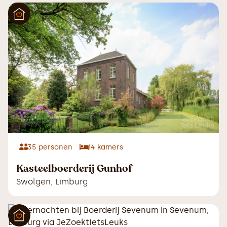
35
personen
14
kamers
Kasteelboerderij Gunhof
Swolgen
,
Limburg