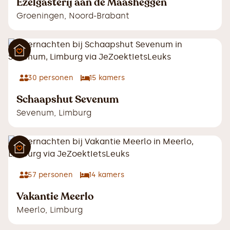
Ezelgasterij aan de Maasheggen
Groeningen
,
Noord-Brabant
30
personen
15
kamers
Schaapshut Sevenum
Sevenum
,
Limburg
57
personen
14
kamers
Vakantie Meerlo
Meerlo
,
Limburg