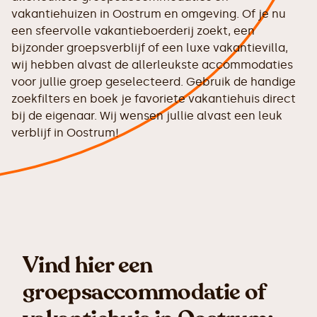
vakantiehuizen in Oostrum en omgeving. Of je nu
een sfeervolle vakantieboerderij zoekt, een
bijzonder groepsverblijf of een luxe vakantievilla,
wij hebben alvast de allerleukste accommodaties
voor jullie groep geselecteerd. Gebruik de handige
zoekfilters en boek je favoriete vakantiehuis direct
bij de eigenaar. Wij wensen jullie alvast een leuk
verblijf in Oostrum!
Vind hier een
groepsaccommodatie of