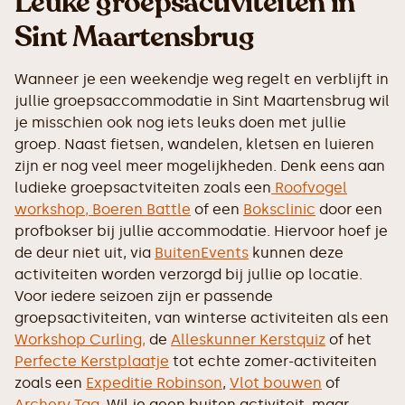
Leuke groepsactiviteiten in
Sint Maartensbrug
Wanneer je een weekendje weg regelt en verblijft in
jullie groepsaccommodatie in Sint Maartensbrug wil
je misschien ook nog iets leuks doen met jullie
groep. Naast fietsen, wandelen, kletsen en luieren
zijn er nog veel meer mogelijkheden. Denk eens aan
ludieke groepsactviteiten zoals een
Roofvogel
workshop,
Boeren Battle
of een
Boksclinic
door een
profbokser bij jullie accommodatie. Hiervoor hoef je
de deur niet uit, via
BuitenEvents
kunnen deze
activiteiten worden verzorgd bij jullie op locatie.
Voor iedere seizoen zijn er passende
groepsactiviteiten, van winterse activiteiten als een
Workshop Curling,
de
Alleskunner Kerstquiz
of het
Perfecte Kerstplaatje
tot echte zomer-activiteiten
zoals een
Expeditie Robinson
,
Vlot bouwen
of
Archery Tag
. Wil je geen buiten activiteit, maar