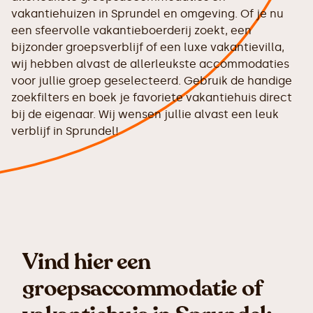
vakantiehuizen in Sprundel en omgeving. Of je nu
een sfeervolle vakantieboerderij zoekt, een
bijzonder groepsverblijf of een luxe vakantievilla,
wij hebben alvast de allerleukste accommodaties
voor jullie groep geselecteerd. Gebruik de handige
zoekfilters en boek je favoriete vakantiehuis direct
bij de eigenaar. Wij wensen jullie alvast een leuk
verblijf in Sprundel!
Vind hier een
groepsaccommodatie of