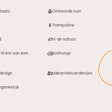
laats
Omheinde tuin
Trampoline
d
In de natuur
 10 km van een
Boshuisje
design
Vakantieboerderijen
egankelijk