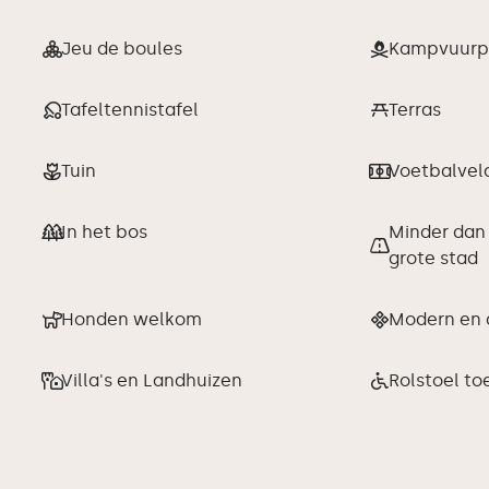
Jeu de boules
Kampvuurp
Tafeltennistafel
Terras
Tuin
Voetbalvel
In het bos
Minder dan
grote stad
Honden welkom
Modern en 
Villa's en Landhuizen
Rolstoel to