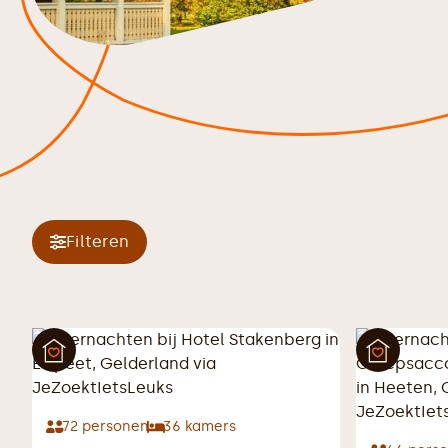
Filteren
72
personen
36
kamers