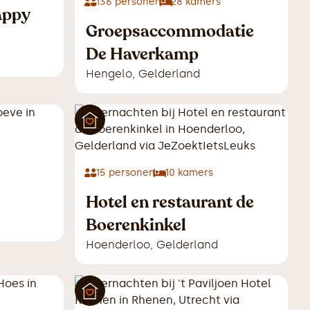
136
personen
28
kamers
appy
Groepsaccommodatie
De Haverkamp
Hengelo
,
Gelderland
15
personen
10
kamers
Hotel en restaurant de
Boerenkinkel
Hoenderloo
,
Gelderland