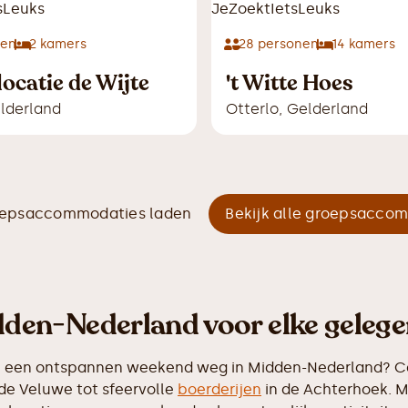
nen
2
kamers
28
personen
14
kamers
locatie de Wijte
't Witte Hoes
lderland
Otterlo
,
Gelderland
oepsaccommodaties laden
Bekijk alle groepsacco
den-Nederland voor elke gelege
n van een ontspannen weekend weg in Midden-Nederland? 
de Veluwe tot sfeervolle
boerderijen
in de Achterhoek. M