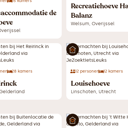
onen
15
kamers
Recreatiehoeve H
saccommodatie de
Balanz
oeve
Welsum
,
Overijssel
verijssel
onen
28
kamers
12
personen
12
kamers
irinck
Louisehoeve
Gelderland
Linschoten
,
Utrecht