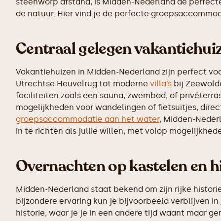
steenworp afstand, is Midden-Nederland de perfecte 
de natuur. Hier vind je de perfecte groepsaccommod
Centraal gelegen vakantiehui
Vakantiehuizen in Midden-Nederland zijn perfect v
Utrechtse Heuvelrug tot moderne
villa’s
bij Zeewolde
faciliteiten zoals een sauna, zwembad, of privéterr
mogelijkheden voor wandelingen of fietsuitjes, dire
groepsaccommodatie aan het water
, Midden-Nederla
in te richten als jullie willen, met volop mogelijkhed
Overnachten op kastelen en h
Midden-Nederland staat bekend om zijn rijke histori
bijzondere ervaring kun je bijvoorbeeld verblijven in
historie, waar je je in een andere tijd waant maar ge