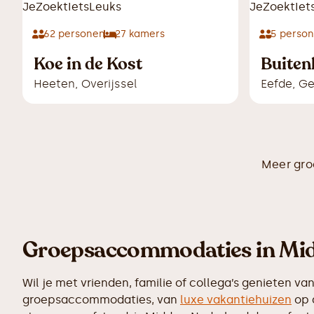
62
personen
27
kamers
5
perso
Koe in de Kost
Buiten
Heeten
,
Overijssel
Eefde
,
Ge
Meer gr
Groepsaccommodaties in Mid
Wil je met vrienden, familie of collega’s geniete
groepsaccommodaties, van
luxe vakantiehuizen
op 