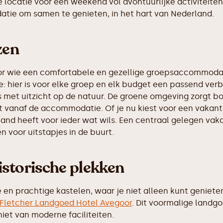
locatie voor een weekend vol avontuurlijke activiteiten
atie om samen te genieten, in het hart van Nederland.
zen
oor wie een comfortabele en gezellige groepsaccommodat
: hier is voor elke groep en elk budget een passend verbl
as met uitzicht op de natuur. De groene omgeving zorgt 
ct vanaf de accommodatie. Of je nu kiest voor een vakant
nd heeft voor ieder wat wils. Een centraal gelegen vakant
en voor uitstapjes in de buurt.
istorische plekken
e en prachtige kastelen, waar je niet alleen kunt geniet
Fletcher Landgoed Hotel Avegoor
. Dit voormalige landg
niet van moderne faciliteiten.