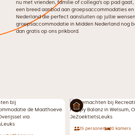
nu met vrienden, familie of collega’s op pad gaat,
een breed aanbod aan groepsaccommodaties en v
Nederland die perfect aansluiten op jullie wensen
groepsaccommodatie in Midden Nederland nog bes
dan gratis op ons
prikbord.
25
personen
10
kamers