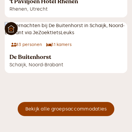
't Paviljoen Hotel Rhenen
Rhenen
,
Utrecht
83
personen
31
kamers
De Buitenhorst
Schaijk
,
Noord-Brabant
Bekijk alle groepsaccommodaties