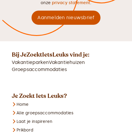
onze
privacy statement
.
Bij JeZoektIetsLeuks vind je:
Vakantieparken
Vakantiehuizen
Groepsaccommodaties
Je Zoekt Iets Leuks?
Home
Alle groepsaccommodaties
Laat je inspireren
Prikbord