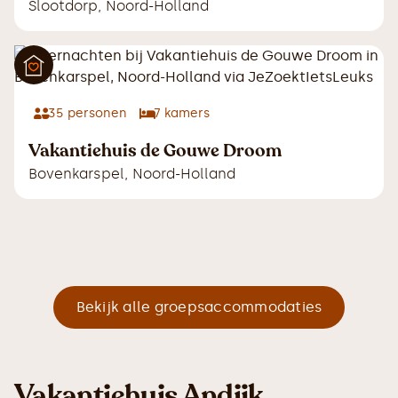
Slootdorp
,
Noord-Holland
35
personen
7
kamers
Vakantiehuis de Gouwe Droom
Bovenkarspel
,
Noord-Holland
Bekijk alle groepsaccommodaties
Vakantiehuis Andijk