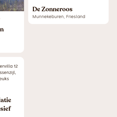
De Zonneroos
Munnekeburen
,
Friesland
s
en
atie
sief