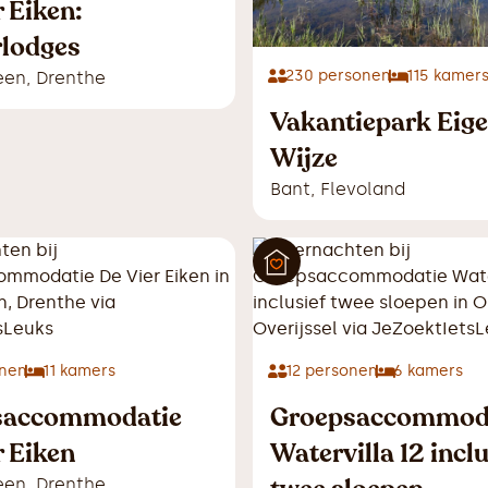
 Eiken:
lodges
230
personen
115
kamer
een
,
Drenthe
Vakantiepark Eig
Wijze
Bant
,
Flevoland
nen
11
kamers
12
personen
6
kamers
saccommodatie
Groepsaccommod
r Eiken
Watervilla 12 inclu
een
,
Drenthe