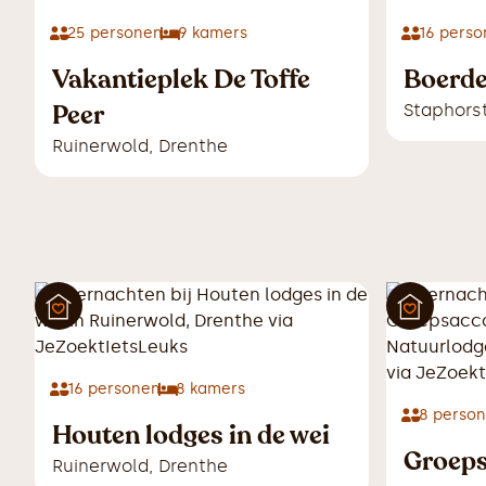
25
personen
9
kamers
16
perso
Vakantieplek De Toffe
Boerde
Peer
Staphors
Ruinerwold
,
Drenthe
16
personen
8
kamers
8
perso
Houten lodges in de wei
Groep
Ruinerwold
,
Drenthe