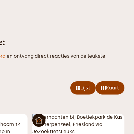
e:
ord
en ontvang direct reacties van de leukste
Lijst
Kaart