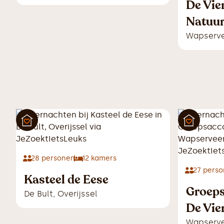
De Vier
Natuur
Wapserv
28
personen
12
kamers
27
perso
Kasteel de Eese
Groep
De Bult
,
Overijssel
De Vie
Wapserv