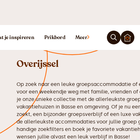
Vakantiehuis 
t je inspireren
Prikbord
Meer
Overijssel
Op zoek naar een leuke groepsaccommodatie of e
voor een weekendje weg met familie, vrienden of 
je onze unieke collectie met de allerleukste gr
vakantiehuizen in Basse en omgeving. Of je nu een
zoekt, een bijzonder groepsverblijf of een luxe va
de allerleukste accommodaties voor jullie groep 
handige zoekfilters en boek je favoriete vakantiehu
wensen jullie alvast een leuk verblijf in Basse!