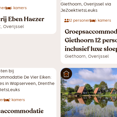
nen
6
kamers
rij Eben Haezer
12
personen
6
kamers
t
,
Overijssel
Groepsaccommod
Giethoorn 12 pers
inclusief luxe sloe
Giethoorn
,
Overijssel
nen
2
kamers
saccommodatie