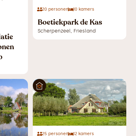
20
personen
10
kamers
Boetiekpark de Kas
Scherpenzeel
,
Friesland
atie
onen
p
25
personen
12
kamers