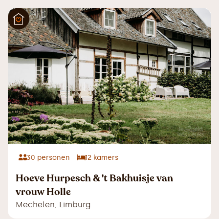
30
personen
12
kamers
Hoeve Hurpesch & 't Bakhuisje van
vrouw Holle
Mechelen
,
Limburg