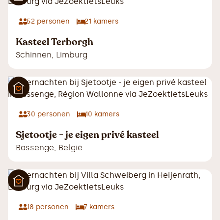
52
personen
21
kamers
Kasteel Terborgh
Schinnen
,
Limburg
30
personen
10
kamers
Sjetootje - je eigen privé kasteel
Bassenge
,
België
18
personen
7
kamers