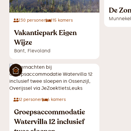
De Zo
Munneke
230
personen
115
kamers
Vakantiepark Eigen
Wijze
Bant
,
Flevoland
12
personen
6
kamers
Groepsaccommodatie
Watervilla 12 inclusief