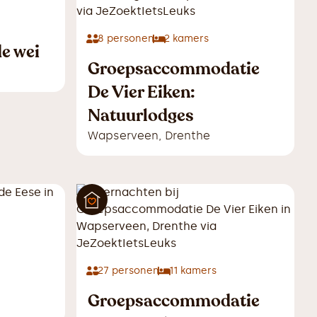
8
personen
2
kamers
de wei
Groepsaccommodatie
De Vier Eiken:
Natuurlodges
Wapserveen
,
Drenthe
27
personen
11
kamers
Groepsaccommodatie