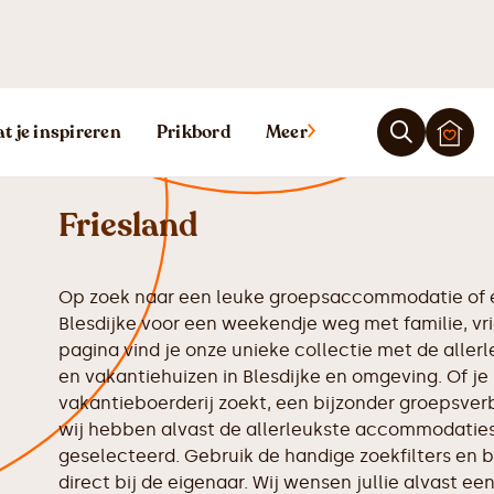
Vakantiehuis B
t je inspireren
Prikbord
Meer
Friesland
Op zoek naar een leuke groepsaccommodatie of e
Blesdijke voor een weekendje weg met familie, vr
pagina vind je onze unieke collectie met de all
en vakantiehuizen in Blesdijke en omgeving. Of je
vakantieboerderij zoekt, een bijzonder groepsverbl
wij hebben alvast de allerleukste accommodaties 
geselecteerd. Gebruik de handige zoekfilters en b
direct bij de eigenaar. Wij wensen jullie alvast een 