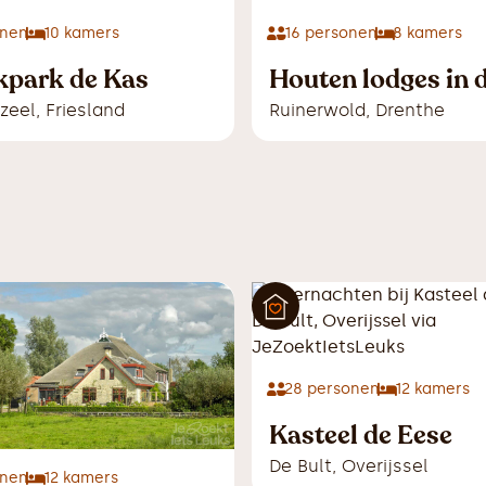
nen
10
kamers
16
personen
8
kamers
kpark de Kas
Houten lodges in 
zeel
,
Friesland
Ruinerwold
,
Drenthe
28
personen
12
kamers
Kasteel de Eese
De Bult
,
Overijssel
nen
12
kamers