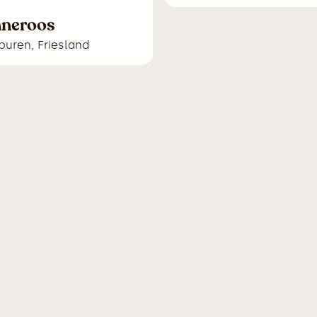
nneroos
buren
,
Friesland