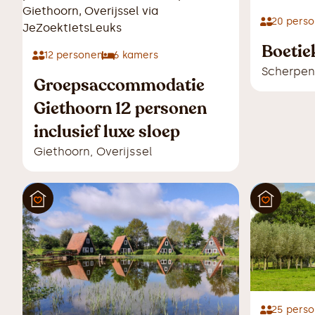
20
perso
Boetie
12
personen
6
kamers
Scherpen
Groepsaccommodatie
Giethoorn 12 personen
inclusief luxe sloep
Giethoorn
,
Overijssel
25
perso