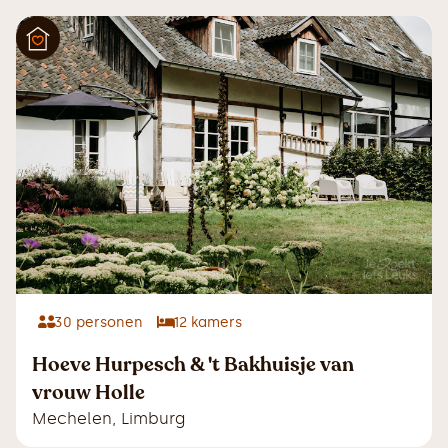
30
personen
12
kamers
Hoeve Hurpesch & 't Bakhuisje van
vrouw Holle
Mechelen
,
Limburg