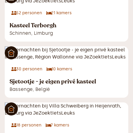
52
personen
21
kamers
Kasteel Terborgh
Schinnen
,
Limburg
30
personen
10
kamers
Sjetootje - je eigen privé kasteel
Bassenge
,
België
18
personen
7
kamers