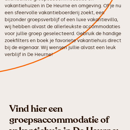
vakantiehuizen in De Heurne en omgeving. Of je nu
een sfeervolle vakantieboerderij zoekt, een
bijzonder groepsverblijf of een luxe vakantievilla,
wij hebben alvast de allerleukste accommodaties
voor jullie groep geselecteerd. Gebruik de handige
zoekfilters en boek je favoriete vakantiehuis direct
bij de eigenaar. Wij wensen jullie alvast een leuk
verblijf in De Heurne!
Vind hier een
groepsaccommodatie of