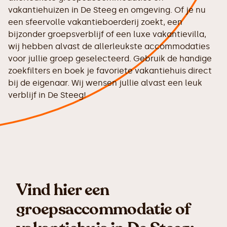
vakantiehuizen in De Steeg en omgeving. Of je nu
een sfeervolle vakantieboerderij zoekt, een
bijzonder groepsverblijf of een luxe vakantievilla,
wij hebben alvast de allerleukste accommodaties
voor jullie groep geselecteerd. Gebruik de handige
zoekfilters en boek je favoriete vakantiehuis direct
bij de eigenaar. Wij wensen jullie alvast een leuk
verblijf in De Steeg!
Vind hier een
groepsaccommodatie of