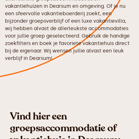
vakantiehuizen in Dearsum en omgeving. Of je nu
een sfeervolle vakantieboerderij zoekt, een
bijzonder groepsverblijf of een luxe vakantievilla,
wij hebben alvast de allerleukste accommodaties
voor jullie groep geselecteerd. Gebruik de handige
zoekfilters en boek je favoriete vakantiehuis direct
bij de eigenaar. Wij wensen jullie alvast een leuk
verblijf in Dearsum!
Vind hier een
groepsaccommodatie of