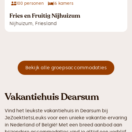
100
personen
16
kamers
Fries en Fruitig Nijhuizum
Nijhuizum
,
Friesland
Bekijk alle groepsaccommodaties
Vakantiehuis Dearsum
Vind het leukste vakantiehuis in Dearsum bij
JeZoektIetsLeuks voor een unieke vakantie-ervaring
in Nederland of België! Met een breed aanbod aan
bijzondere accommodaties vind je altijd een verblijf