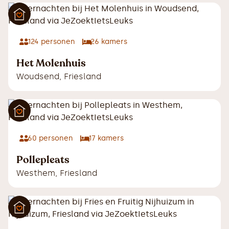
124
personen
26
kamers
Het Molenhuis
Woudsend
,
Friesland
60
personen
17
kamers
Pollepleats
Westhem
,
Friesland