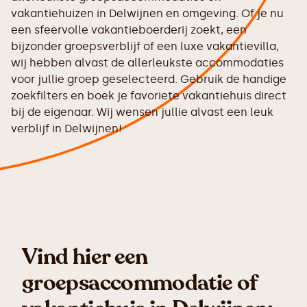
vakantiehuizen in Delwijnen en omgeving. Of je nu
een sfeervolle vakantieboerderij zoekt, een
bijzonder groepsverblijf of een luxe vakantievilla,
wij hebben alvast de allerleukste accommodaties
voor jullie groep geselecteerd. Gebruik de handige
zoekfilters en boek je favoriete vakantiehuis direct
bij de eigenaar. Wij wensen jullie alvast een leuk
verblijf in Delwijnen!
Vind hier een
groepsaccommodatie of