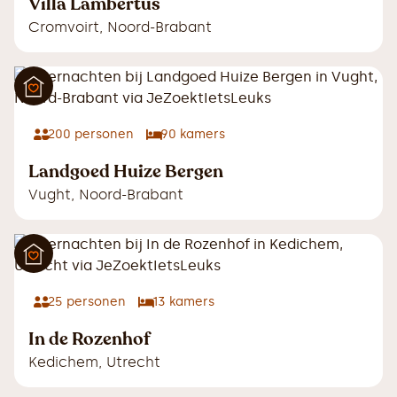
Villa Lambertus
Cromvoirt
,
Noord-Brabant
200
personen
90
kamers
Landgoed Huize Bergen
Vught
,
Noord-Brabant
25
personen
13
kamers
In de Rozenhof
Kedichem
,
Utrecht