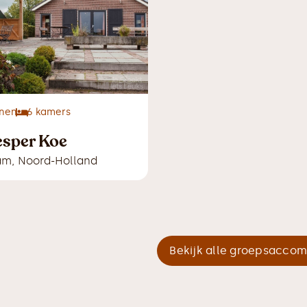
nen
6
kamers
sper Koe
am
,
Noord-Holland
Bekijk alle groepsacco