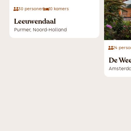
30
personen
10
kamers
Leeuwendaal
Purmer
,
Noord-Holland
24
perso
De Wee
Amsterd