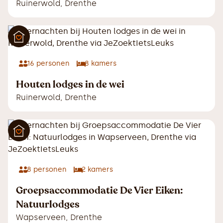
Ruinerwold
,
Drenthe
16
personen
8
kamers
Houten lodges in de wei
Ruinerwold
,
Drenthe
8
personen
2
kamers
Groepsaccommodatie De Vier Eiken:
Natuurlodges
Wapserveen
,
Drenthe