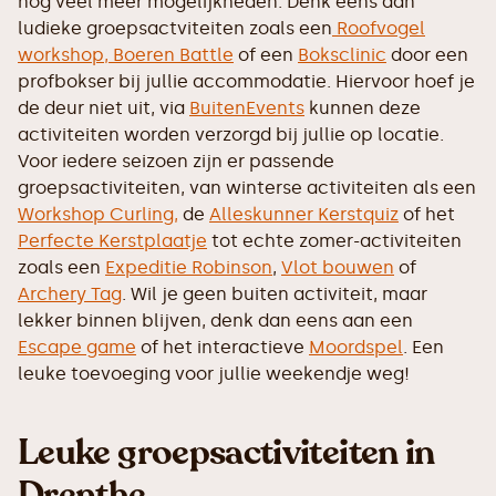
nog veel meer mogelijkheden. Denk eens aan
ludieke groepsactviteiten zoals een
Roofvogel
workshop,
Boeren Battle
of een
Boksclinic
door een
profbokser bij jullie accommodatie. Hiervoor hoef je
de deur niet uit, via
BuitenEvents
kunnen deze
activiteiten worden verzorgd bij jullie op locatie.
Voor iedere seizoen zijn er passende
groepsactiviteiten, van winterse activiteiten als een
Workshop Curling,
de
Alleskunner Kerstquiz
of het
Perfecte Kerstplaatje
tot echte zomer-activiteiten
zoals een
Expeditie Robinson
,
Vlot bouwen
of
Archery Tag
. Wil je geen buiten activiteit, maar
lekker binnen blijven, denk dan eens aan een
Escape game
of het interactieve
Moordspel
. Een
leuke toevoeging voor jullie weekendje weg!
Leuke groepsactiviteiten in
Drenthe