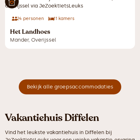
24
personen
11
kamers
Het Landhoes
Mander
,
Overijssel
Bekijk alle groepsaccommodaties
Vakantiehuis Diffelen
Vind het leukste vakantiehuis in Diffelen bij
JeZoektIetsLeuks voor een unieke vakantie-ervaring