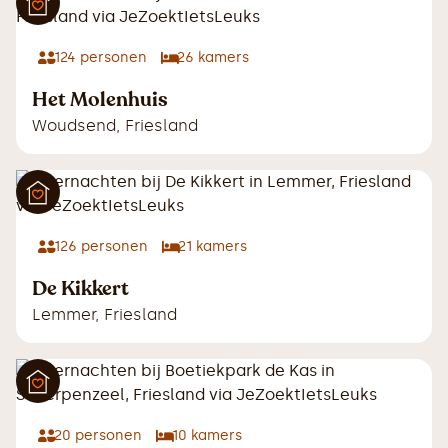
124
personen
26
kamers
Het Molenhuis
Woudsend
,
Friesland
126
personen
21
kamers
De Kikkert
Lemmer
,
Friesland
20
personen
10
kamers