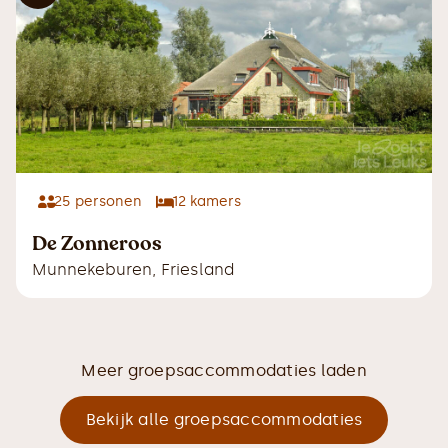
25
personen
12
kamers
De Zonneroos
Munnekeburen
,
Friesland
Meer groepsaccommodaties laden
Bekijk alle groepsaccommodaties