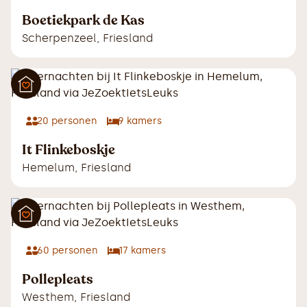
Boetiekpark de Kas
Scherpenzeel
,
Friesland
20
personen
9
kamers
It Flinkeboskje
Hemelum
,
Friesland
60
personen
17
kamers
Pollepleats
Westhem
,
Friesland