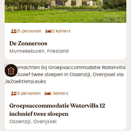
25
personen
12
kamers
De Zonneroos
Munnekeburen
,
Friesland
12
personen
6
kamers
Groepsaccommodatie Watervilla 12
inclusief twee sloepen
Ossenzijl
,
Overijssel