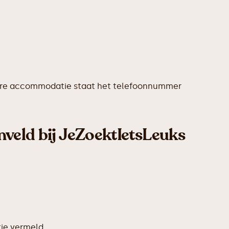
 iedere accommodatie staat het telefoonnummer
nveld bij JeZoektIetsLeuks
ie vermeld.