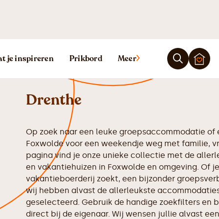
Vakantiehuis 
t je inspireren
Prikbord
Meer
Drenthe
Op zoek naar een leuke groepsaccommodatie of e
Foxwolde voor een weekendje weg met familie, vr
pagina vind je onze unieke collectie met de all
en vakantiehuizen in Foxwolde en omgeving. Of je
vakantieboerderij zoekt, een bijzonder groepsverbl
wij hebben alvast de allerleukste accommodaties 
geselecteerd. Gebruik de handige zoekfilters en b
direct bij de eigenaar. Wij wensen jullie alvast een