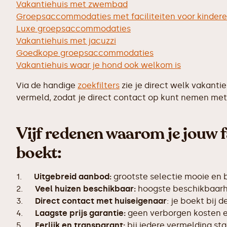
Vakantiehuis met zwembad
Groepsaccommodaties met faciliteiten voor kinder
Luxe groepsaccommodaties
Vakantiehuis met jacuzzi
Goedkope groepsaccommodaties
Vakantiehuis waar je hond ook welkom is
Via de handige
zoekfilters
zie je direct welk vakanti
vermeld, zodat je direct contact op kunt nemen met 
Vijf redenen waarom je jouw f
boekt:
1.
Uitgebreid aanbod:
grootste selectie mooie en
2.
Veel huizen beschikbaar:
hoogste beschikbaarhe
3.
Direct contact met huiseigenaar
: je boekt bij 
4.
Laagste prijs garantie:
geen verborgen kosten en
5.
Eerlijk en transparant:
bij iedere vermelding s