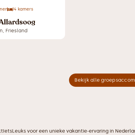
nen
14
kamers
Allardsoog
n
,
Friesland
Bekijk alle groepsacco
ktIetsLeuks voor een unieke vakantie-ervaring in Nederl