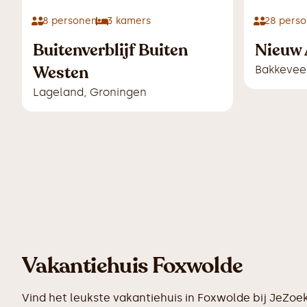
8
personen
3
kamers
28
perso
Buitenverblijf Buiten
Nieuw 
Westen
Bakkevee
Lageland
,
Groningen
Vakantiehuis Foxwolde
Vind het leukste vakantiehuis in Foxwolde bij JeZoe