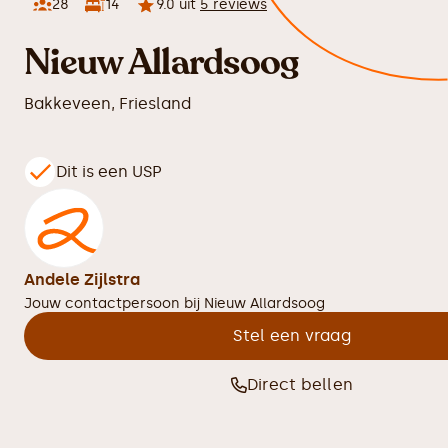
28
14
9.0
uit
5
reviews
Nieuw Allardsoog
Bakkeveen
,
Friesland
Dit is een USP
Andele Zijlstra
Jouw contactpersoon bij
Nieuw Allardsoog
Stel een vraag
Direct bellen