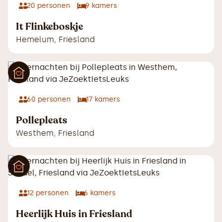
20
personen
9
kamers
It Flinkeboskje
Hemelum
,
Friesland
60
personen
17
kamers
Pollepleats
Westhem
,
Friesland
12
personen
6
kamers
Heerlijk Huis in Friesland