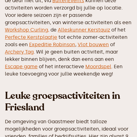
de deur niet uit, via
BuitenEvents
kunnen deze
activiteiten worden verzorgd bij jullie op locatie.
Voor iedere seizoen zijn er passende
groepsactiviteiten, van winterse activiteiten als een
Workshop Curling,
de
Alleskunner Kerstquiz
of het
Perfecte Kerstplaatje
tot echte zomer-activiteiten
zoals een
Expeditie Robinson
,
Vlot bouwen
of
Archery Tag
. Wil je geen buiten activiteit, maar
lekker binnen blijven, denk dan eens aan een
Escape game
of het interactieve
Moordspel
. Een
leuke toevoeging voor jullie weekendje weg!
Leuke groepsactiviteiten in
Friesland
De omgeving van Gaastmeer biedt talloze
mogelijkheden voor groepsactiviteiten, ideaal voor
vrienden, families of bedrijfsuitjes. Hier zijn alvast 9