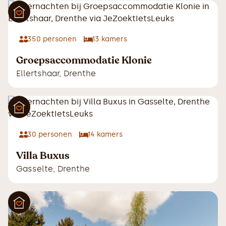
350
personen
13
kamers
Groepsaccommodatie Klonie
Ellertshaar
,
Drenthe
30
personen
14
kamers
Villa Buxus
Gasselte
,
Drenthe